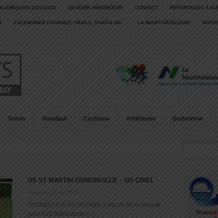
ALERIQUAIS 2022/2023
DEVENIR ANNONCEUR
CONTACT
REPORTAGES À SU
S
CALENDRIER COURSES, TRAILS, DUATHLON…
LA NEUFCHÂTELOISE
INTE
Tennis
Handball
Cyclisme
Athlétisme
Badminton
US ST MARTIN OSMONVILLE – US CRIEL
Posté le: 26 mai 2025
USSMO 2-0 (0-0) US CRIEL Clap de fin en beauté
pour l’US Saint Martin [...]