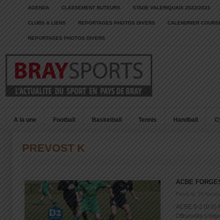
AGENDA
CLASSEMENT BUTEURS
STADE VALERIQUAIS 2022/2023
CLUBS & LIENS
REPORTAGES PHOTOS DIVERS
CALENDRIER COURSE
REPORTAGES PHOTOS DIVERS
A la une
Football
Basketball
Tennis
Handball
C
PREVOST K
ACBE FORGES
Posté le: 24 févrie
ACBE 0-2 (0-0)
Offranville s’im