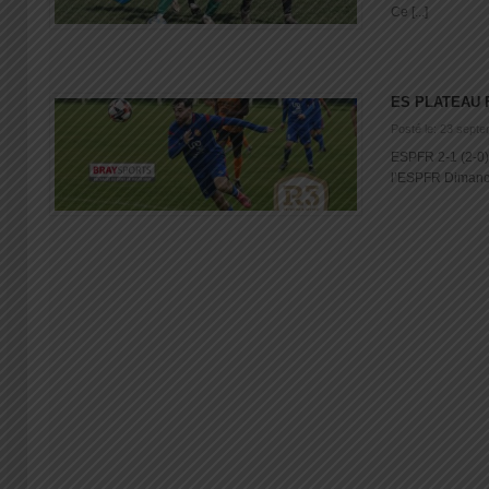
Ce [...]
ES PLATEAU 
Posté le: 23 sept
ESPFR 2-1 (2-0) 
l’ESPFR Dimanch