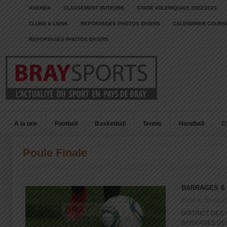
AGENDA
CLASSEMENT BUTEURS
STADE VALERIQUAIS 2022/2023
CLUBS & LIENS
REPORTAGES PHOTOS DIVERS
CALENDRIER COURSE
REPORTAGES PHOTOS DIVERS
A la une
Football
Basketball
Tennis
Handball
C
Poule Finale
BARRAGES & 
Posté le: 30 mai 2
DISTRICT DES V
BARRAGES DES 1