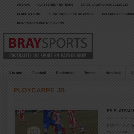
AGENDA
CLASSEMENT BUTEURS
STADE VALERIQUAIS 2022/2023
CLUBS & LIENS
REPORTAGES PHOTOS DIVERS
CALENDRIER COURSE
REPORTAGES PHOTOS DIVERS
A la une
Football
Basketball
Tennis
Handball
C
PLOYCARPE JB
ES PLATEAU F
Posté le: 10 févrie
ESPFR 1-0 (0-0)
victoire dans le t