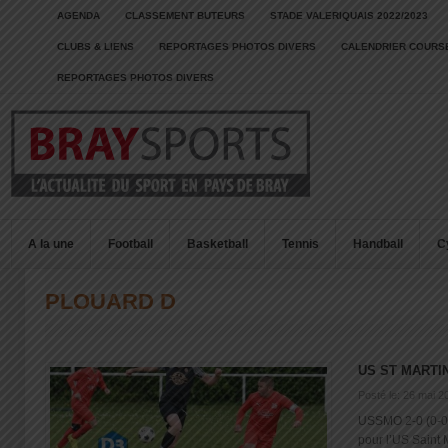
AGENDA
CLASSEMENT BUTEURS
STADE VALERIQUAIS 2022/2023
CLUBS & LIENS
REPORTAGES PHOTOS DIVERS
CALENDRIER COURSE
REPORTAGES PHOTOS DIVERS
A la une
Football
Basketball
Tennis
Handball
C
PLOUARD D
US ST MARTI
Posté le: 26 mai 2
USSMO 2-0 (0-0)
pour l’US Saint Ma