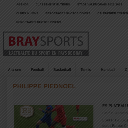
AGENDA
CLASSEMENT BUTEURS
STADE VALERIQUAIS 2022/2023
CLUBS & LIENS
REPORTAGES PHOTOS DIVERS
CALENDRIER COURSE
REPORTAGES PHOTOS DIVERS
A la une
Football
Basketball
Tennis
Handball
C
PHILIPPE PIEDNOEL
ES PLATEAU 
Posté le: 30 octob
ESPFR 1-1 (0-1)
derby Brayon C’ét