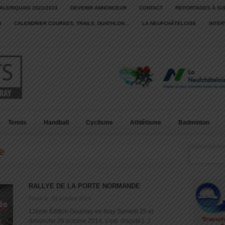
ALERIQUAIS 2022/2023
DEVENIR ANNONCEUR
CONTACT
REPORTAGES À SU
S
CALENDRIER COURSES, TRAILS, DUATHLON…
LA NEUFCHÂTELOISE
INTE
Tennis
Handball
Cyclisme
Athlétisme
Badminton
e
RALLYE DE LA PORTE NORMANDE
Posté le: 28 octobre 2014
12ème Édition Gournay en bray Samedi 25 et
dimanche 26 octobre 2014, s’est disputé [...]