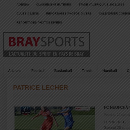
AGENDA
CLASSEMENT BUTEURS
STADE VALERIQUAIS 2022/2023
CLUBS & LIENS
REPORTAGES PHOTOS DIVERS
CALENDRIER COURSE
REPORTAGES PHOTOS DIVERS
A la une
Football
Basketball
Tennis
Handball
C
PATRICE LECHER
FC NEUFCHÂT
Posté le: 29 sept
FCN 0-1 (0-1) F
Samedi 28 septem