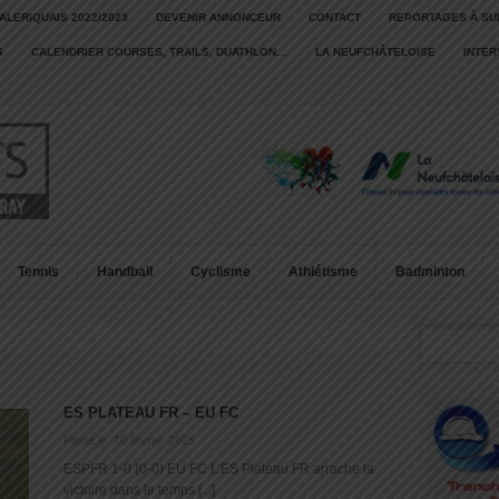
ALERIQUAIS 2022/2023
DEVENIR ANNONCEUR
CONTACT
REPORTAGES À SU
S
CALENDRIER COURSES, TRAILS, DUATHLON…
LA NEUFCHÂTELOISE
INTE
Tennis
Handball
Cyclisme
Athlétisme
Badminton
ES PLATEAU FR – EU FC
Posté le: 10 février 2025
ESPFR 1-0 (0-0) EU FC L’ES Plateau FR arrache la
victoire dans le temps [...]