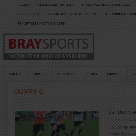
AGENDA
CLASSEMENT BUTEURS
STADE VALERIQUAIS 2022/2023
CLUBS & LIENS
REPORTAGES PHOTOS DIVERS
CALENDRIER COURSE
REPORTAGES PHOTOS DIVERS
A la une
Football
Basketball
Tennis
Handball
C
OUVRY C
US LONDINIÈ
Posté le: 02 nove
US LONDINIÈRE
Avalanche de bu