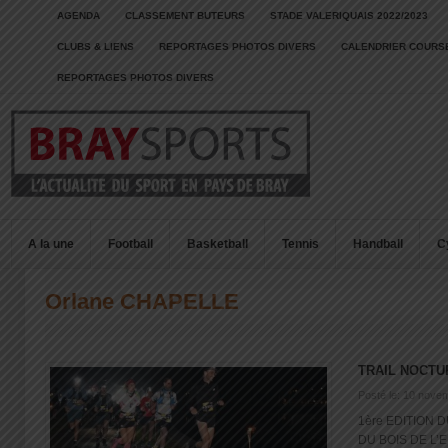
AGENDA
CLASSEMENT BUTEURS
STADE VALERIQUAIS 2022/2023
CLUBS & LIENS
REPORTAGES PHOTOS DIVERS
CALENDRIER COURSE
REPORTAGES PHOTOS DIVERS
A la une
Football
Basketball
Tennis
Handball
C
Orlane CHAPELLE
TRAIL NOCT
Posté le: 10 nove
1ère EDITION 
DU BOIS DE L’EP