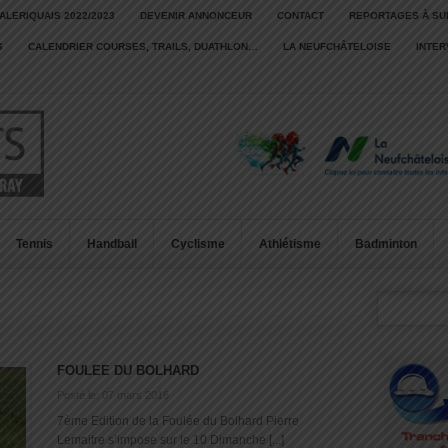
ALERIQUAIS 2022/2023
DEVENIR ANNONCEUR
CONTACT
REPORTAGES À SU
S
CALENDRIER COURSES, TRAILS, DUATHLON…
LA NEUFCHÂTELOISE
INTE
Tennis
Handball
Cyclisme
Athlétisme
Badminton
FOULEE DU BOLHARD
Posté le: 07 mars 2016
7ème Edition de la Foulée du Bolhard Pierre
Lemaitre s’impose sur le 10 Dimanche [...]