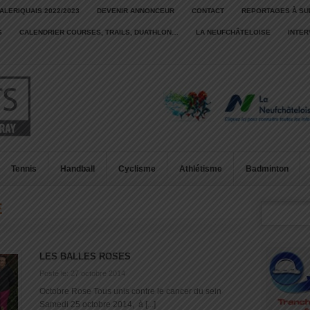
ALERIQUAIS 2022/2023
DEVENIR ANNONCEUR
CONTACT
REPORTAGES À SU
S
CALENDRIER COURSES, TRAILS, DUATHLON…
LA NEUFCHÂTELOISE
INTE
Tennis
Handball
Cyclisme
Athlétisme
Badminton
E
LES BALLES ROSES
Posté le: 27 octobre 2014
Octobre Rose Tous unis contre le cancer du sein
Samedi 25 octobre 2014, à [...]