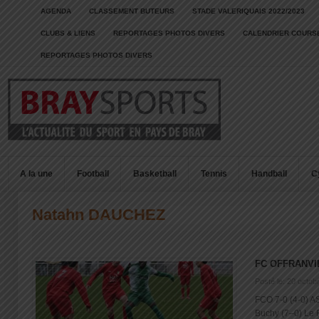
AGENDA
CLASSEMENT BUTEURS
STADE VALERIQUAIS 2022/2023
CLUBS & LIENS
REPORTAGES PHOTOS DIVERS
CALENDRIER COURSE
REPORTAGES PHOTOS DIVERS
A la une
Football
Basketball
Tennis
Handball
C
Natahn DAUCHEZ
FC OFFRANVI
Posté le: 20 octob
FCO 7-0 (4-0) AS
Buchy (7–0) Le FC