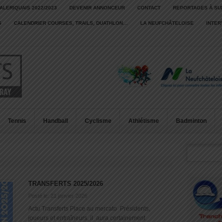
ALERIQUAIS 2022/2023
DEVENIR ANNONCEUR
CONTACT
REPORTAGES À SU
S
CALENDRIER COURSES, TRAILS, DUATHLON…
LA NEUFCHÂTELOISE
INTE
Tennis
Handball
Cyclisme
Athlétisme
Badminton
TRANSFERTS 2025/2026
Posté le: 21 janvier 2026
Actu Transferts Place au mercato Présidents,
joueurs et entraîneurs, il aura certainement