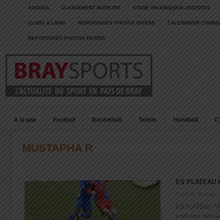
AGENDA
CLASSEMENT BUTEURS
STADE VALERIQUAIS 2022/2023
CLUBS & LIENS
REPORTAGES PHOTOS DIVERS
CALENDRIER COURSE
REPORTAGES PHOTOS DIVERS
A la une
Football
Basketball
Tennis
Handball
C
MUSTAPHA R
ES PLATEAU 
Posté le: 06 mars
ES PLATEAU FR 
enchaine face a