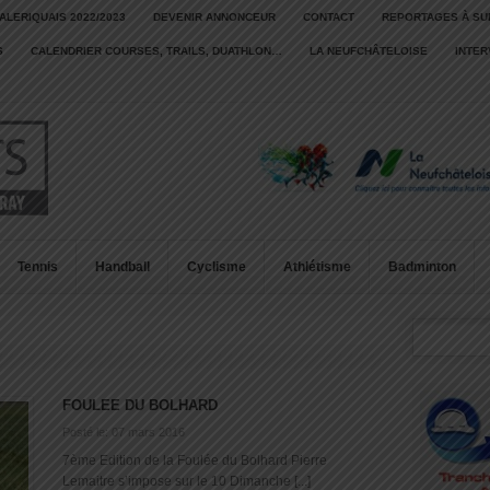
ALERIQUAIS 2022/2023
DEVENIR ANNONCEUR
CONTACT
REPORTAGES À SU
S
CALENDRIER COURSES, TRAILS, DUATHLON…
LA NEUFCHÂTELOISE
INTE
Tennis
Handball
Cyclisme
Athlétisme
Badminton
FOULEE DU BOLHARD
Posté le: 07 mars 2016
7ème Edition de la Foulée du Bolhard Pierre
Lemaitre s’impose sur le 10 Dimanche [...]