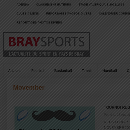
AGENDA
CLASSEMENT BUTEURS
STADE VALERIQUAIS 2022/2023
CLUBS & LIENS
REPORTAGES PHOTOS DIVERS
CALENDRIER COURSE
REPORTAGES PHOTOS DIVERS
A la une
Football
Basketball
Tennis
Handball
C
Movember
TOURNOI RU
Posté le: 15 nove
RCUS FORGES 
NOVEMBRE 2023