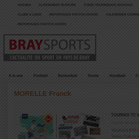
AGENDA
CLASSEMENT BUTEURS
STADE VALERIQUAIS 2022/2023
CLUBS & LIENS
REPORTAGES PHOTOS DIVERS
CALENDRIER COURSE
REPORTAGES PHOTOS DIVERS
A la une
Football
Basketball
Tennis
Handball
C
MORELLE Franck
TOURNOI TC 
Posté le: 09 août 
TOURNOI ÉTÉ Du 
Tennis Club de Mo