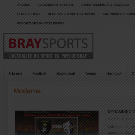
AGENDA
CLASSEMENT BUTEURS
STADE VALERIQUAIS 2022/2023
CLUBS & LIENS
REPORTAGES PHOTOS DIVERS
CALENDRIER COURSE
REPORTAGES PHOTOS DIVERS
A la une
Football
Basketball
Tennis
Handball
C
Moderne
DYNAMISEZ 
Posté le: 15 mars
Laissez une trac
gagnante Commer