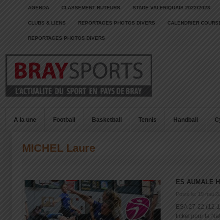
AGENDA
CLASSEMENT BUTEURS
STADE VALERIQUAIS 2022/2023
CLUBS & LIENS
REPORTAGES PHOTOS DIVERS
CALENDRIER COURSE
REPORTAGES PHOTOS DIVERS
A la une
Football
Basketball
Tennis
Handball
C
MICHEL Laure
ES AUMALE H
Posté le: 19 mai 2
ESA 27-22 (12-
ticket pour la Nati