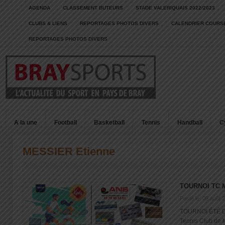
AGENDA
CLASSEMENT BUTEURS
STADE VALERIQUAIS 2022/2023
CLUBS & LIENS
REPORTAGES PHOTOS DIVERS
CALENDRIER COURSE
REPORTAGES PHOTOS DIVERS
A la une
Football
Basketball
Tennis
Handball
C
MESSIER Etienne
TOURNOI TC 
Posté le: 09 août 
TOURNOI ÉTÉ Du 
Tennis Club de Mo