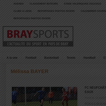
AGENDA
CLASSEMENT BUTEURS
STADE VALERIQUAIS 2022/2023
CLUBS & LIENS
REPORTAGES PHOTOS DIVERS
CALENDRIER COURSE
REPORTAGES PHOTOS DIVERS
A la une
Football
Basketball
Tennis
Handball
C
Mélissa BAYER
FC NEUFCHÂT
EAUX
Posté le: 13 avril 
FCN 0-1 (0-0) A