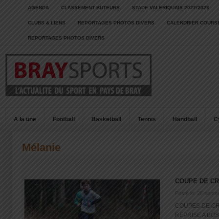
AGENDA
CLASSEMENT BUTEURS
STADE VALERIQUAIS 2022/2023
CLUBS & LIENS
REPORTAGES PHOTOS DIVERS
CALENDRIER COURSE
REPORTAGES PHOTOS DIVERS
A la une
Football
Basketball
Tennis
Handball
C
Mélanie
COUPE DE C
Posté le: 26 sept
COUPES DE CR
REPRISE A BOS