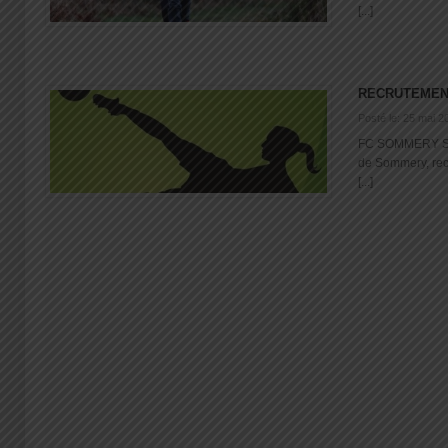
[...]
RECRUTEMENT
Posté le: 25 mai 2
FC SOMMERY Sai
de Sommery, rec
[...]