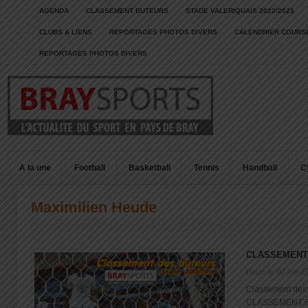
AGENDA
CLASSEMENT BUTEURS
STADE VALERIQUAIS 2022/2023
CLUBS & LIENS
REPORTAGES PHOTOS DIVERS
CALENDRIER COURSE
REPORTAGES PHOTOS DIVERS
A la une
Football
Basketball
Tennis
Handball
C
Maximilien Heude
CLASSEMENTS
Posté le: 07 juin 2
Classement des
CLASSEMENT 6 j