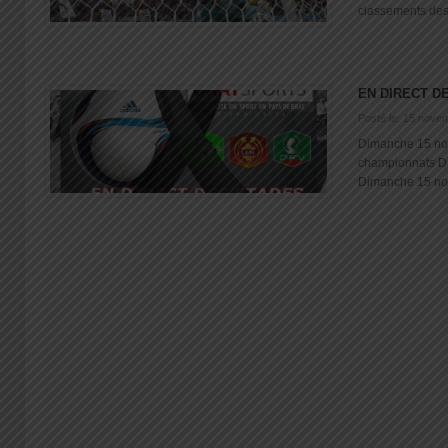
classements des [
EN DIRECT D
Posté le: 15 nove
Dimanche 15 no
championnats 
Dimanche 15 nov