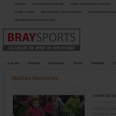
AGENDA
CLASSEMENT BUTEURS
STADE VALERIQUAIS 2022/2023
CLUBS & LIENS
REPORTAGES PHOTOS DIVERS
CALENDRIER COURSE
REPORTAGES PHOTOS DIVERS
A la une
Football
Basketball
Tennis
Handball
C
Mattias Meszaros
COUPE DE C
Posté le: 12 mars
COUPES DE CR
SAMEDI 16 TOUS