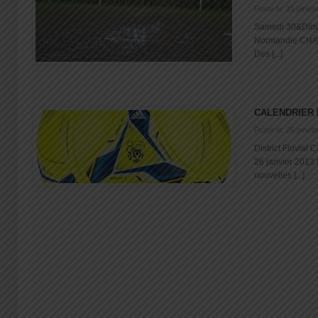
Posté le: 31 janvi
Samedi 30&Dima
Normandie CH
Des [...]
CALENDRIER
Posté le: 26 janvi
District Fluvial
26 janvier 2013 
nouvelles [...]