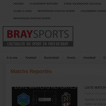
AGENDA
CLASSEMENT BUTEURS
STADE VALERIQUAIS 2022/2023
CLUBS & LIENS
REPORTAGES PHOTOS DIVERS
CALENDRIER COURSE
REPORTAGES PHOTOS DIVERS
A la une
Football
Basketball
Tennis
Handball
C
Matchs Reportés
LISTE MATC
Posté le: 19 nove
Samedi 19 & D
météo se dégrade