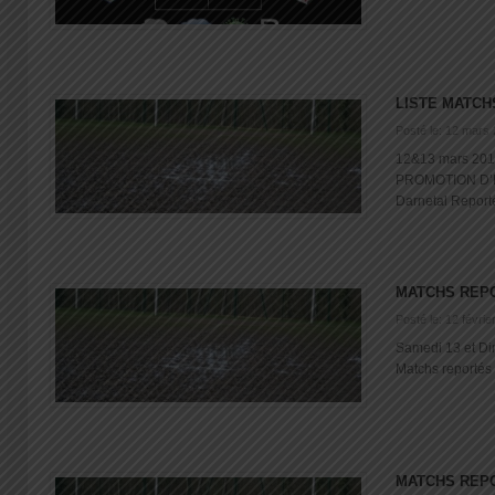
LISTE MATC
Posté le: 12 mars
12&13 mars 20
PROMOTION D’
Darnetal Reporté 
MATCHS REP
Posté le: 12 févrie
Samedi 13 et Di
Matchs reportés V
MATCHS REP