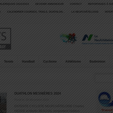
ALERIQUAIS 2022/2023
DEVENIR ANNONCEUR
CONTACT
REPORTAGES À SU
S
CALENDRIER COURSES, TRAILS, DUATHLON…
LA NEUFCHÂTELOISE
INTE
Tennis
Handball
Cyclisme
Athlétisme
Badminton
DUATHLON MESNIÈRES 2024
Posté le: 29 décembre 2024
ENTENTE CYCLISTE NEUFCHÂTELOISE Charles
HEDDE et Martin BEAUVAL remportent l’édition