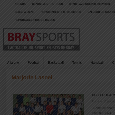
AGENDA
CLASSEMENT BUTEURS
STADE VALERIQUAIS 2022/2023
CLUBS & LIENS
REPORTAGES PHOTOS DIVERS
CALENDRIER COURSE
REPORTAGES PHOTOS DIVERS
A la une
Football
Basketball
Tennis
Handball
C
Marjorie Lasnel.
HBC FOUCARM
Posté le: 12 janvi
32ème de finale
filles du HBCF qua