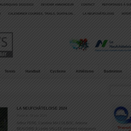
ALERIQUAIS 2022/2023
DEVENIR ANNONCEUR
CONTACT
REPORTAGES À SU
S
CALENDRIER COURSES, TRAILS, DUATHLON…
LA NEUFCHÂTELOISE
INTE
Tennis
Handball
Cyclisme
Athlétisme
Badminton
LA NEUFCHÂTELOISE 2024
Posté le: 08 juin 2024
Arthur FERE, Caroline MA COLBOC, Antoine
BEAUSIRE & Leslie VALLEE premiers vainqueurs