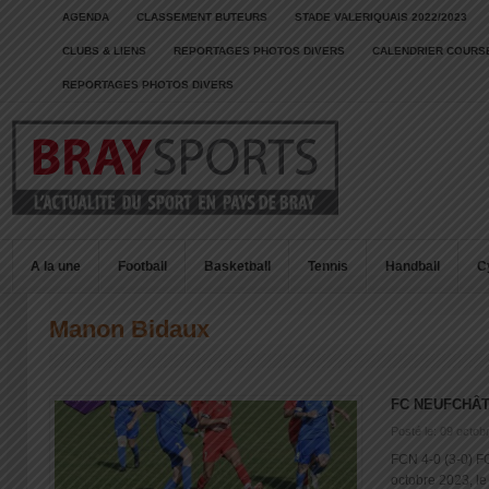
AGENDA
CLASSEMENT BUTEURS
STADE VALERIQUAIS 2022/2023
CLUBS & LIENS
REPORTAGES PHOTOS DIVERS
CALENDRIER COURSE
REPORTAGES PHOTOS DIVERS
A la une
Football
Basketball
Tennis
Handball
C
Manon Bidaux
FC NEUFCHÂT
Posté le: 09 octob
FCN 4-0 (3-0) 
octobre 2023, le 