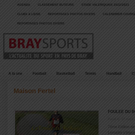
AGENDA
CLASSEMENT BUTEURS
STADE VALERIQUAIS 2022/2023
CLUBS & LIENS
REPORTAGES PHOTOS DIVERS
CALENDRIER COURSE
REPORTAGES PHOTOS DIVERS
A la une
Football
Basketball
Tennis
Handball
C
Maison Fertel
FOULEE DU 
Posté le: 07 mars
7ème Edition de
Lemaitre s’impos