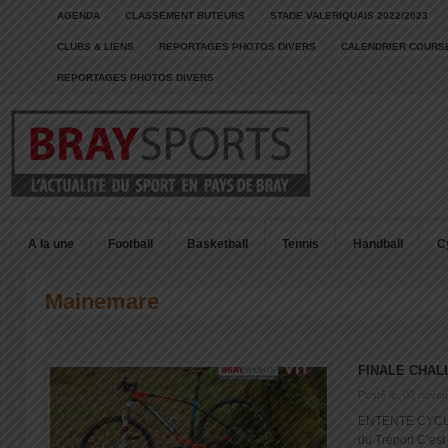
AGENDA
CLASSEMENT BUTEURS
STADE VALERIQUAIS 2022/2023
CLUBS & LIENS
REPORTAGES PHOTOS DIVERS
CALENDRIER COURSE
REPORTAGES PHOTOS DIVERS
A la une
Football
Basketball
Tennis
Handball
C
Mainemare
FINALE CHAL
Posté le: 02 nove
ENTENTE CYCL
du Tréport C’est