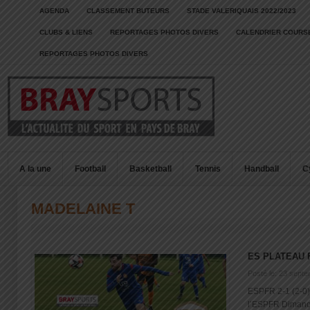
AGENDA
CLASSEMENT BUTEURS
STADE VALERIQUAIS 2022/2023
CLUBS & LIENS
REPORTAGES PHOTOS DIVERS
CALENDRIER COURSE
REPORTAGES PHOTOS DIVERS
A la une
Football
Basketball
Tennis
Handball
C
MADELAINE T
ES PLATEAU 
Posté le: 23 sept
ESPFR 2-1 (2-0) 
l’ESPFR Dimanch