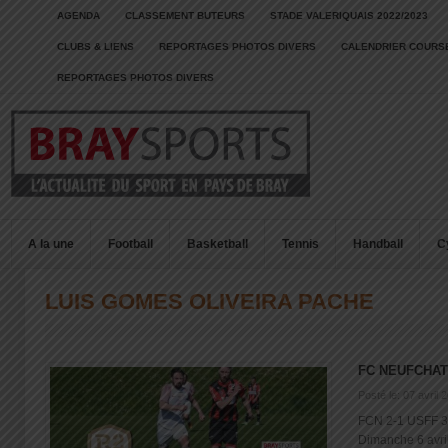
AGENDA
CLASSEMENT BUTEURS
STADE VALERIQUAIS 2022/2023
CLUBS & LIENS
REPORTAGES PHOTOS DIVERS
CALENDRIER COURSE
REPORTAGES PHOTOS DIVERS
A la une
Football
Basketball
Tennis
Handball
C
LUIS GOMES OLIVEIRA PACHE
FC NEUFCHAT
Posté le: 07 avril 
FCN 2-1 USFF 3 
Dimanche 6 avril 