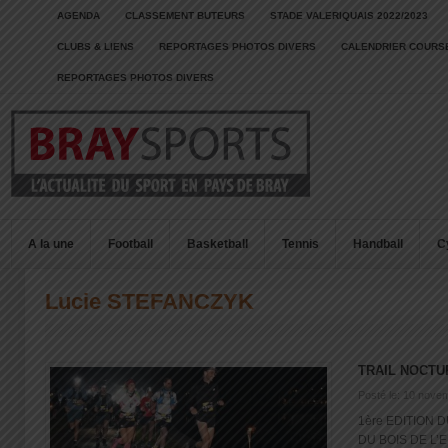
AGENDA
CLASSEMENT BUTEURS
STADE VALERIQUAIS 2022/2023
CLUBS & LIENS
REPORTAGES PHOTOS DIVERS
CALENDRIER COURSE
REPORTAGES PHOTOS DIVERS
A la une
Football
Basketball
Tennis
Handball
C
Lucie STEFANCZYK
TRAIL NOCT
Posté le: 10 nove
1ère EDITION 
DU BOIS DE L’EP