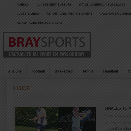
AGENDA
CLASSEMENT BUTEURS
STADE VALERIQUAIS 2022/2023
CLUBS & LIENS
REPORTAGES PHOTOS DIVERS
CALENDRIER COURSE
REPORTAGES PHOTOS DIVERS
A la une
Football
Basketball
Tennis
Handball
C
LUCE
FINALES TC M
Posté le: 11 août 
Tournoi de Moli
le soleil Le ridea