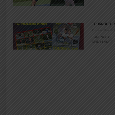
TOURNOI TC 
Posté le: 09 août 
TOURNOI D’ÉT
KINDY LANCE L