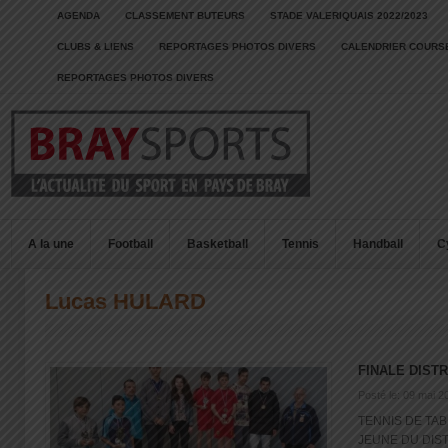
AGENDA
CLASSEMENT BUTEURS
STADE VALERIQUAIS 2022/2023
CLUBS & LIENS
REPORTAGES PHOTOS DIVERS
CALENDRIER COURSE
REPORTAGES PHOTOS DIVERS
A la une
Football
Basketball
Tennis
Handball
C
Lucas HULARD
FINALE DISTR
Posté le: 09 mai 2
TENNIS DE TA
JEUNE DU DISTR