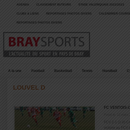
AGENDA
CLASSEMENT BUTEURS
STADE VALERIQUAIS 2022/2023
CLUBS & LIENS
REPORTAGES PHOTOS DIVERS
CALENDRIER COURSE
REPORTAGES PHOTOS DIVERS
A la une
Football
Basketball
Tennis
Handball
C
LOUVEL D
FC VENTOIS-
Posté le: 12 mars
FCV 2-1 (1-0) C
victoire au FCV L