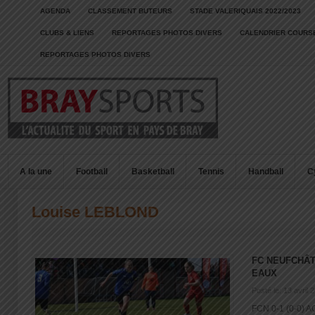
AGENDA
CLASSEMENT BUTEURS
STADE VALERIQUAIS 2022/2023
CLUBS & LIENS
REPORTAGES PHOTOS DIVERS
CALENDRIER COURSE
REPORTAGES PHOTOS DIVERS
A la une
Football
Basketball
Tennis
Handball
C
Louise LEBLOND
FC NEUFCHÂT
EAUX
Posté le: 13 avril 
FCN 0-1 (0-0) A