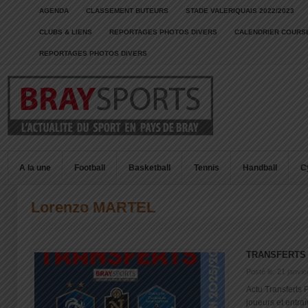
AGENDA
CLASSEMENT BUTEURS
STADE VALERIQUAIS 2022/2023
CLUBS & LIENS
REPORTAGES PHOTOS DIVERS
CALENDRIER COURSE
REPORTAGES PHOTOS DIVERS
A la une
Football
Basketball
Tennis
Handball
C
Lorenzo MARTEL
TRANSFERTS 
Posté le: 21 janvi
Actu Transferts 
joueurs et entra