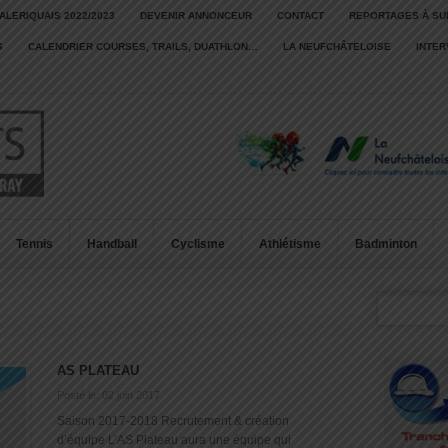
ALERIQUAIS 2022/2023
DEVENIR ANNONCEUR
CONTACT
REPORTAGES À SU
S
CALENDRIER COURSES, TRAILS, DUATHLON…
LA NEUFCHÂTELOISE
INTE
Tennis
Handball
Cyclisme
Athlétisme
Badminton
AS PLATEAU
Posté le: 02 juin 2017
Saison 2017-2018 Recrutement & création
d’équipe L’AS Plateau aura une équipe qui