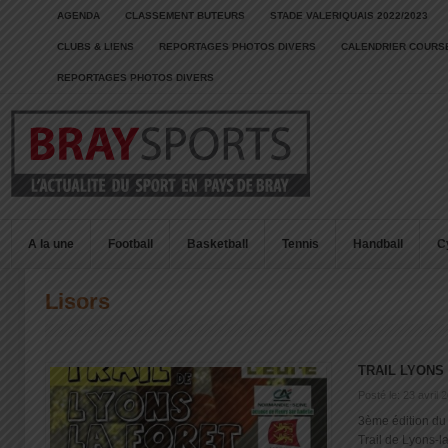
AGENDA
CLASSEMENT BUTEURS
STADE VALERIQUAIS 2022/2023
CLUBS & LIENS
REPORTAGES PHOTOS DIVERS
CALENDRIER COURSE
REPORTAGES PHOTOS DIVERS
A la une
Football
Basketball
Tennis
Handball
C
Lisors
TRAIL LYONS
Posté le: 23 avril 
3ème édition du
Trail de Lyons-la 