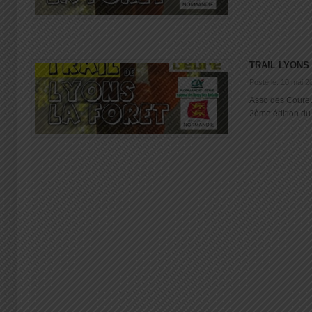
TRAIL LYONS
Posté le: 10 mai 2
Asso des Coureu
2ème édition du Tr