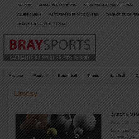
AGENDA
CLASSEMENT BUTEURS
STADE VALERIQUAIS 2022/2023
CLUBS & LIENS
REPORTAGES PHOTOS DIVERS
CALENDRIER COURSE
REPORTAGES PHOTOS DIVERS
A la une
Football
Basketball
Tennis
Handball
C
Limésy
AGENDA DU 
Posté le: 09 déce
Les rendez-vous
Samedi 12 &Di