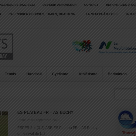
ALERIQUAIS 2022/2023
DEVENIR ANNONCEUR
CONTACT
REPORTAGES À SU
S
CALENDRIER COURSES, TRAILS, DUATHLON…
LA NEUFCHÂTELOISE
INTE
Tennis
Handball
Cyclisme
Athlétisme
Badminton
ES PLATEAU FR – AS BUCHY
Posté le: 08 septembre 2025
ESPFR 5-4 (3-3) ASB ES Plateau FR – AS Buchy :
un festival de [...]