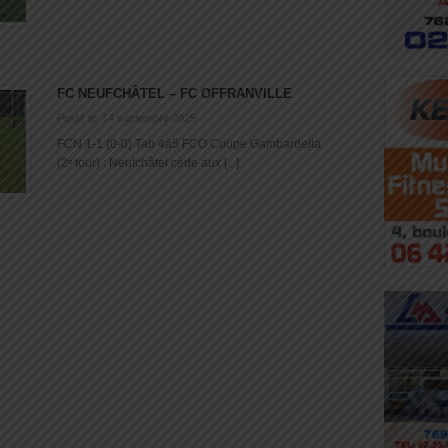
FC NEUFCHÂTEL – FC OFFRANVILLE
Posté le: 14 septembre 2025
FCN 1-1 (0-0) Tab 4à5 FCO Coupe Gambardella
(2ᵉ tour) : Neufchâtel cède aux [...]