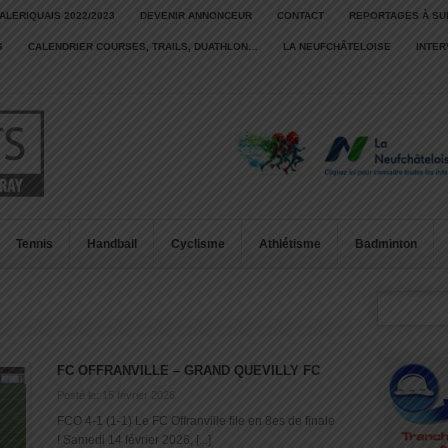
ALERIQUAIS 2022/2023
DEVENIR ANNONCEUR
CONTACT
REPORTAGES À SU
S
CALENDRIER COURSES, TRAILS, DUATHLON…
LA NEUFCHÂTELOISE
INTE
Tennis
Handball
Cyclisme
Athlétisme
Badminton
FC OFFRANVILLE – GRAND QUEVILLY FC
Posté le: 15 février 2026
FCO 4-1 (1-1) Le FC Offranville file en 8es de finale
! Samedi 14 février 2026, [...]