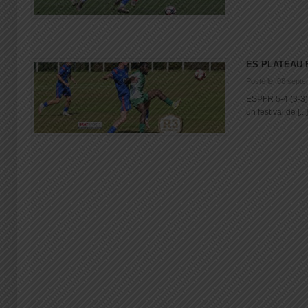
ES PLATEAU 
Posté le: 08 sept
ESPFR 5-4 (3-3)
un festival de [...]