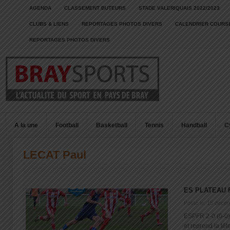
AGENDA
CLASSEMENT BUTEURS
STADE VALERIQUAIS 2022/2023
CLUBS & LIENS
REPORTAGES PHOTOS DIVERS
CALENDRIER COURSE
REPORTAGES PHOTOS DIVERS
A la une
Football
Basketball
Tennis
Handball
C
LECAT Paul
ES PLATEAU F
Posté le: 15 déce
ESPFR 2-0 (0-0)
et reprend la tête 