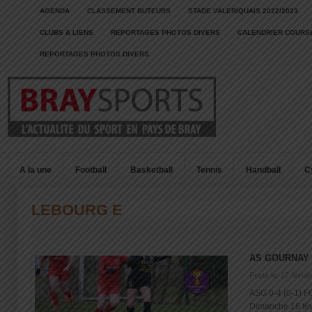
AGENDA
CLASSEMENT BUTEURS
STADE VALERIQUAIS 2022/2023
CLUBS & LIENS
REPORTAGES PHOTOS DIVERS
CALENDRIER COURSE
REPORTAGES PHOTOS DIVERS
A la une
Football
Basketball
Tennis
Handball
C
LEBOURG E
AS GOURNAY 
Posté le: 17 févrie
ASG 0-4 (0-1) FC
Dimanche 16 févri