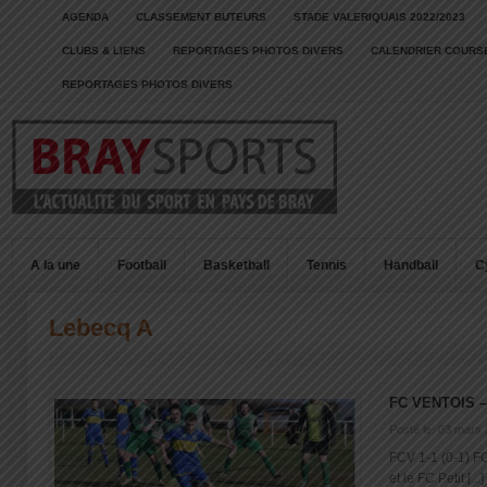
AGENDA
CLASSEMENT BUTEURS
STADE VALERIQUAIS 2022/2023
CLUBS & LIENS
REPORTAGES PHOTOS DIVERS
CALENDRIER COURSE
REPORTAGES PHOTOS DIVERS
A la une
Football
Basketball
Tennis
Handball
C
Lebecq A
FC VENTOIS –
Posté le: 03 mars
FCV 1-1 (0-1) F
et le FC Petit [...]