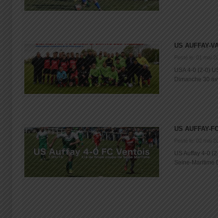
US AUFFAY-V
Posté le: 01 mai 2
USA 4-0 (2-0) U
Dimanche 30 avril
US AUFFAY-F
Posté le: 02 mai 2
US Auffay 4-0 (2
Seine-Maritime D