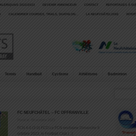
ALERIQUAIS 2022/2023
DEVENIR ANNONCEUR
CONTACT
REPORTAGES À SU
S
CALENDRIER COURSES, TRAILS, DUATHLON…
LA NEUFCHÂTELOISE
INTE
Tennis
Handball
Cyclisme
Athlétisme
Badminton
FC NEUFCHÂTEL – FC OFFRANVILLE
Posté le: 09 octobre 2023
FCN 4-0 (3-0) FCO Le FCN enchaine Dimanche 8
octobre 2023, le Football Club [...]